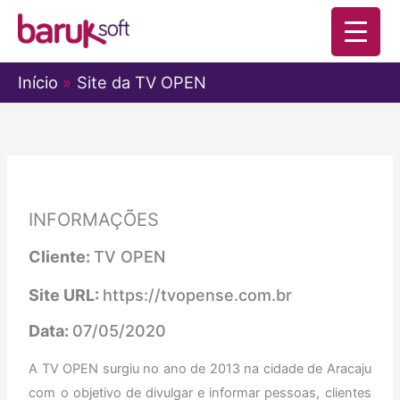
Ir
para
o
Início
Site da TV OPEN
conteúdo
INFORMAÇÕES
Cliente:
TV OPEN
Site URL:
https://tvopense.com.br
Data:
07/05/2020
A TV OPEN surgiu no ano de 2013 na cidade de Aracaju
com o objetivo de divulgar e informar pessoas, clientes