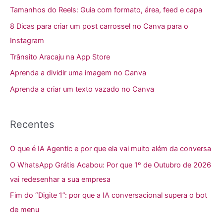
u
Tamanhos do Reels: Guia com formato, área, feed e capa
i
8 Dicas para criar um post carrossel no Canva para o
s
Instagram
a
Trânsito Aracaju na App Store
r
Aprenda a dividir uma imagem no Canva
p
Aprenda a criar um texto vazado no Canva
o
r
:
Recentes
O que é IA Agentic e por que ela vai muito além da conversa
O WhatsApp Grátis Acabou: Por que 1º de Outubro de 2026
vai redesenhar a sua empresa
Fim do “Digite 1”: por que a IA conversacional supera o bot
de menu