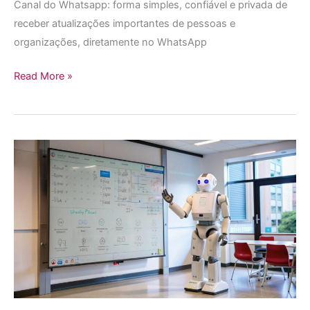
Canal do Whatsapp: forma simples, confiável e privada de
receber atualizações importantes de pessoas e
organizações, diretamente no WhatsApp
Read More »
O
que
é
o
NotebookLM:
A
IA
que
vai