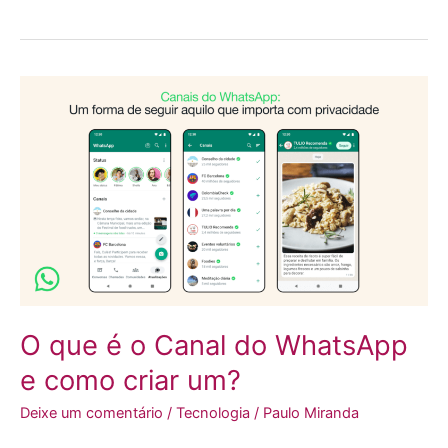
O
que
é
o
Canal
do
WhatsApp
e
como
criar
O que é o Canal do WhatsApp
um?
e como criar um?
Deixe um comentário
/
Tecnologia
/
Paulo Miranda