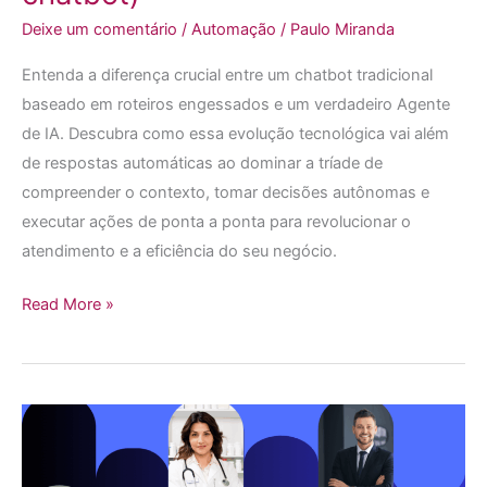
só
Deixe um comentário
/
Automação
/
Paulo Miranda
um
Entenda a diferença crucial entre um chatbot tradicional
chatbot)
baseado em roteiros engessados e um verdadeiro Agente
de IA. Descubra como essa evolução tecnológica vai além
de respostas automáticas ao dominar a tríade de
compreender o contexto, tomar decisões autônomas e
executar ações de ponta a ponta para revolucionar o
atendimento e a eficiência do seu negócio.
Read More »
Por
que
profissionais