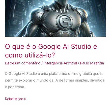
o
Google
AI
Studio
e
como
utilizá-
O que é o Google AI Studio e
lo?
como utilizá-lo?
Deixe um comentário
/
Inteligência Artificial
/
Paulo Miranda
O Google AI Studio é uma plataforma online gratuita que te
permite explorar o mundo da IA de forma simples, divertida
e poderosa.
Read More »