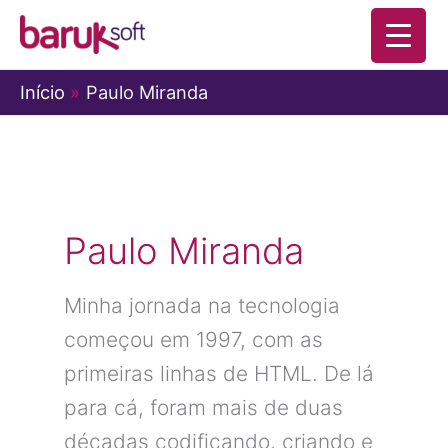
Ir
para
o
Início
Paulo Miranda
conteúdo
Paulo Miranda
Minha jornada na tecnologia
começou em 1997, com as
primeiras linhas de HTML. De lá
para cá, foram mais de duas
décadas codificando, criando e