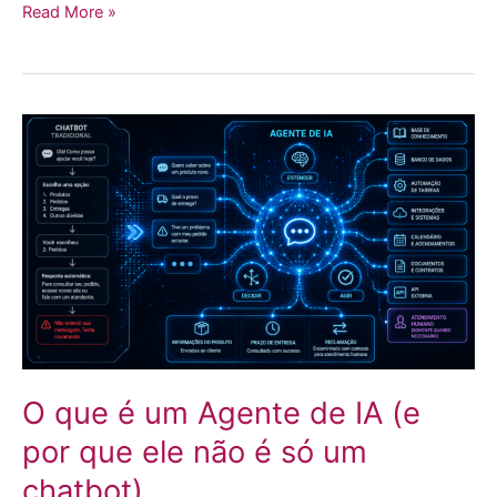
Read More »
O
que
é
um
Agente
de
IA
(e
por
que
O que é um Agente de IA (e
ele
por que ele não é só um
não
chatbot)
é