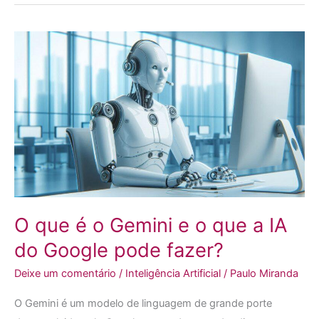
O
que
é
o
Gemini
e
o
que
a
IA
O que é o Gemini e o que a IA
do
do Google pode fazer?
Google
pode
Deixe um comentário
/
Inteligência Artificial
/
Paulo Miranda
fazer?
O Gemini é um modelo de linguagem de grande porte