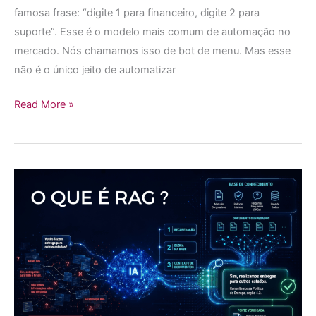
famosa frase: “digite 1 para financeiro, digite 2 para
suporte”. Esse é o modelo mais comum de automação no
mercado. Nós chamamos isso de bot de menu. Mas esse
não é o único jeito de automatizar
Read More »
O
que
é
RAG
e
por
que
ele