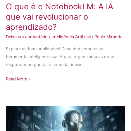
revolucionar
O que é o NotebookLM: A IA
o
que vai revolucionar o
aprendizado?
aprendizado?
Deixe um comentário
/
Inteligência Artificial
/
Paulo Miranda
Explore as funcionalidades! Descubra como essa
ferramenta inteligente usa IA para organizar suas notas,
responder perguntas e conectar ideias.
Read More »
O
que
é