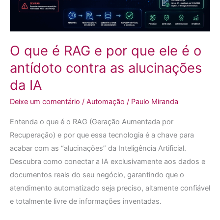
é
o
antídoto
O que é RAG e por que ele é o
contra
as
antídoto contra as alucinações
alucinações
da IA
da
Deixe um comentário
/
Automação
/
Paulo Miranda
IA
Entenda o que é o RAG (Geração Aumentada por
Recuperação) e por que essa tecnologia é a chave para
acabar com as “alucinações” da Inteligência Artificial.
Descubra como conectar a IA exclusivamente aos dados e
documentos reais do seu negócio, garantindo que o
atendimento automatizado seja preciso, altamente confiável
e totalmente livre de informações inventadas.