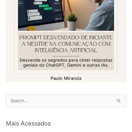
P
e
s
Mais Acessados
q