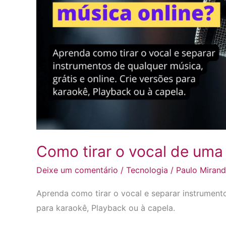
música
online?
Como tirar o vocal de uma
Deixe um comentário
/
Tecnologia
/
Paulo Miran
Aprenda como tirar o vocal e separar instrumento
para karaokê, Playback ou à capela.