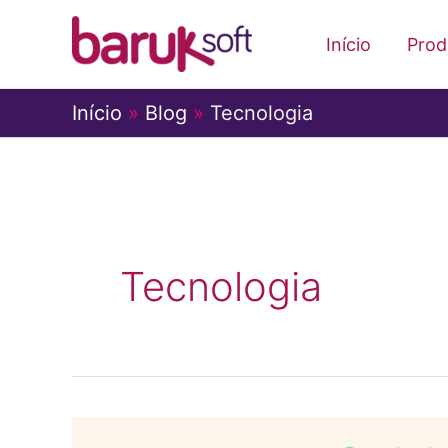
Ir
para
Início
Prod
o
conteúdo
Início
Blog
Tecnologia
Tecnologia
O