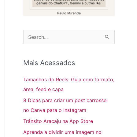
P
e
s
Mais Acessados
q
u
Tamanhos do Reels: Guia com formato,
i
área, feed e capa
s
8 Dicas para criar um post carrossel
a
no Canva para o Instagram
r
Trânsito Aracaju na App Store
p
Aprenda a dividir uma imagem no
o