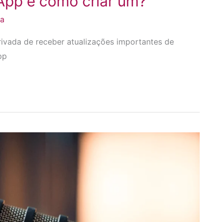
App e como criar um?
da
rivada de receber atualizações importantes de
pp