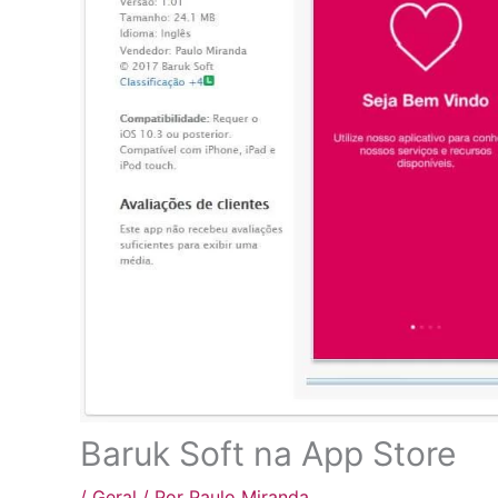
Baruk Soft na App Store
/
Geral
/ Por
Paulo Miranda