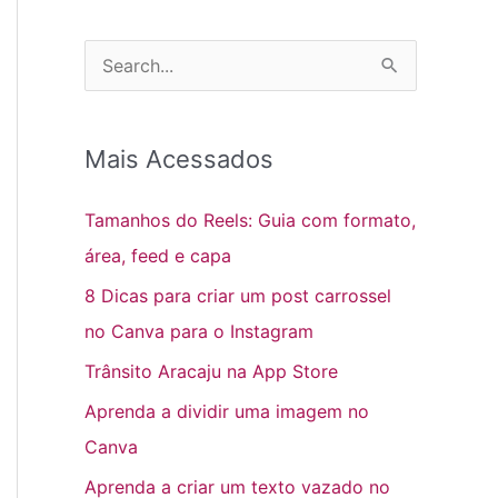
P
e
s
Mais Acessados
q
u
Tamanhos do Reels: Guia com formato,
i
área, feed e capa
s
8 Dicas para criar um post carrossel
a
no Canva para o Instagram
r
Trânsito Aracaju na App Store
p
Aprenda a dividir uma imagem no
o
Canva
r
Aprenda a criar um texto vazado no
: